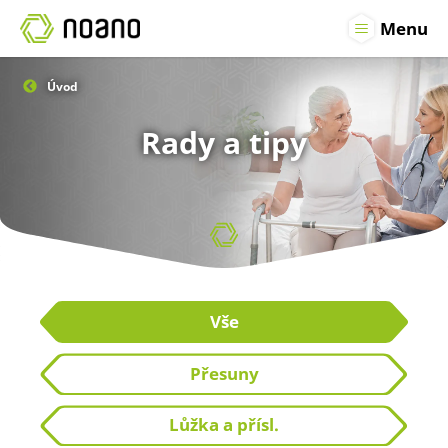
Menu
Produkty
pro
Úvod
zdravotní
péči
Rady a tipy
Vše
Přesuny
Lůžka a přísl.