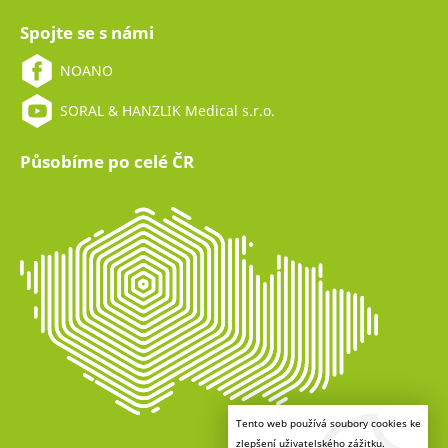
Spojte se s námi
NOANO
SORAL & HANZLIK Medical s.r.o.
Působíme po celé ČR
Tento web používá soubory cookies ke
zlepšení uživatelského zážitku.